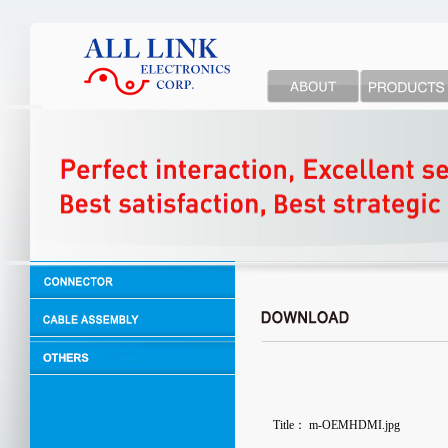
Title：
m-OEMHDMI.jpg