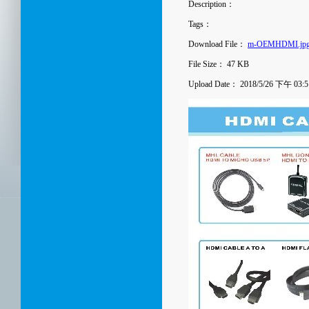
Description：
Tags：
Download File：
m-OEMHDMI.jp
File Size：
47 KB
Upload Date：
2018/5/26 下午 03:5